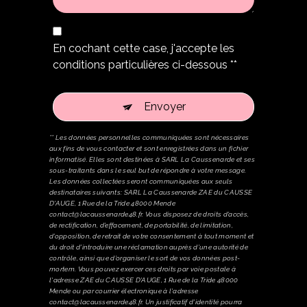
En cochant cette case, j'accepte les
conditions particulières ci-dessous **
Envoyer
** Les données personnelles communiquées sont nécessaires
aux fins de vous contacter et sont enregistrées dans un fichier
informatisé. Elles sont destinées à SARL La Caussenarde et ses
sous-traitants dans le seul but de répondre à votre message.
Les données collectées seront communiquées aux seuls
destinataires suivants: SARL La Caussenarde ZAE du CAUSSE
D'AUGE, 1 Rue de la Tride 48000 Mende
contact@lacaussenarde48.fr. Vous disposez de droits d’accès,
de rectification, d’effacement, de portabilité, de limitation,
d’opposition, de retrait de votre consentement à tout moment et
du droit d’introduire une réclamation auprès d’une autorité de
contrôle, ainsi que d’organiser le sort de vos données post-
mortem. Vous pouvez exercer ces droits par voie postale à
l'adresse ZAE du CAUSSE D'AUGE, 1 Rue de la Tride 48000
Mende ou par courrier électronique à l'adresse
contact@lacaussenarde48.fr. Un justificatif d'identité pourra