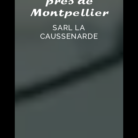
près de
Montpellier
SARL LA
CAUSSENARDE