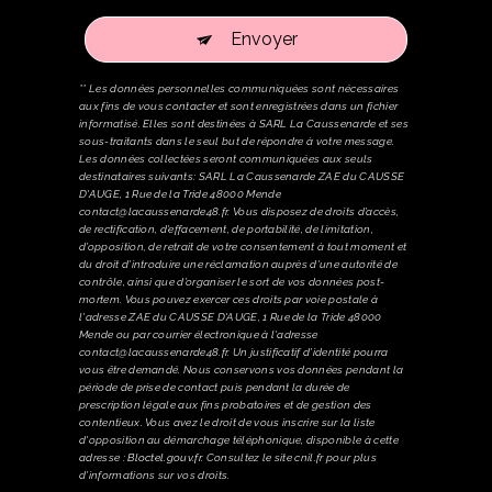
Envoyer
** Les données personnelles communiquées sont nécessaires
aux fins de vous contacter et sont enregistrées dans un fichier
informatisé. Elles sont destinées à SARL La Caussenarde et ses
sous-traitants dans le seul but de répondre à votre message.
Les données collectées seront communiquées aux seuls
destinataires suivants: SARL La Caussenarde ZAE du CAUSSE
D'AUGE, 1 Rue de la Tride 48000 Mende
contact@lacaussenarde48.fr. Vous disposez de droits d’accès,
de rectification, d’effacement, de portabilité, de limitation,
d’opposition, de retrait de votre consentement à tout moment et
du droit d’introduire une réclamation auprès d’une autorité de
contrôle, ainsi que d’organiser le sort de vos données post-
mortem. Vous pouvez exercer ces droits par voie postale à
l'adresse ZAE du CAUSSE D'AUGE, 1 Rue de la Tride 48000
Mende ou par courrier électronique à l'adresse
contact@lacaussenarde48.fr. Un justificatif d'identité pourra
vous être demandé. Nous conservons vos données pendant la
période de prise de contact puis pendant la durée de
prescription légale aux fins probatoires et de gestion des
contentieux. Vous avez le droit de vous inscrire sur la liste
d'opposition au démarchage téléphonique, disponible à cette
adresse :
Bloctel.gouv.fr
. Consultez le site cnil.fr pour plus
d’informations sur vos droits.