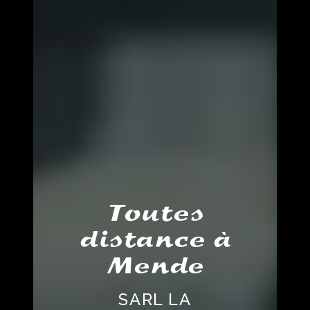
Toutes
distance à
Mende
SARL LA