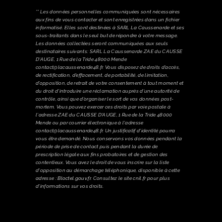
** Les données personnelles communiquées sont nécessaires
aux fins de vous contacter et sont enregistrées dans un fichier
informatisé. Elles sont destinées à SARL La Caussenarde et ses
sous-traitants dans le seul but de répondre à votre message.
Les données collectées seront communiquées aux seuls
destinataires suivants: SARL La Caussenarde ZAE du CAUSSE
D'AUGE, 1 Rue de la Tride 48000 Mende
contact@lacaussenarde48.fr. Vous disposez de droits d’accès,
de rectification, d’effacement, de portabilité, de limitation,
d’opposition, de retrait de votre consentement à tout moment et
du droit d’introduire une réclamation auprès d’une autorité de
contrôle, ainsi que d’organiser le sort de vos données post-
mortem. Vous pouvez exercer ces droits par voie postale à
l'adresse ZAE du CAUSSE D'AUGE, 1 Rue de la Tride 48000
Mende ou par courrier électronique à l'adresse
contact@lacaussenarde48.fr. Un justificatif d'identité pourra
vous être demandé. Nous conservons vos données pendant la
période de prise de contact puis pendant la durée de
prescription légale aux fins probatoires et de gestion des
contentieux. Vous avez le droit de vous inscrire sur la liste
d'opposition au démarchage téléphonique, disponible à cette
adresse :
Bloctel.gouv.fr
. Consultez le site cnil.fr pour plus
d’informations sur vos droits.